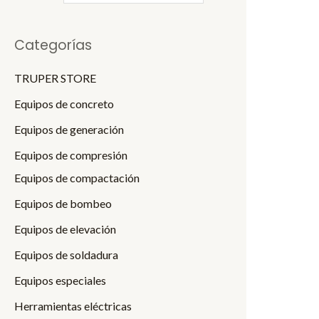
p
p
Categorías
r
r
i
i
TRUPER STORE
c
c
Equipos de concreto
e
e
Equipos de generación
Equipos de compresión
Equipos de compactación
Equipos de bombeo
Equipos de elevación
Equipos de soldadura
Equipos especiales
Herramientas eléctricas