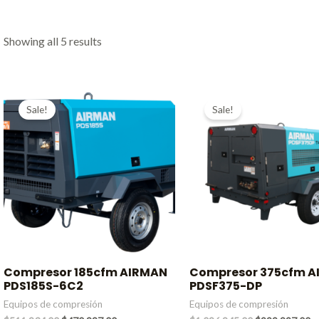
Showing all 5 results
Sale!
Sale!
Compresor 185cfm AIRMAN
Compresor 375cfm 
PDS185S-6C2
PDSF375-DP
Equipos de compresión
Equipos de compresión