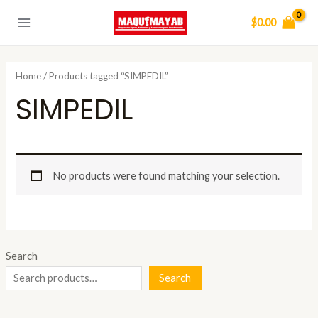
Skip
$
0.00
to
Main
content
Menu
Tienda
Nosotros
Contacto
Home
/ Products tagged “SIMPEDIL”
SIMPEDIL
No products were found matching your selection.
Search
Search