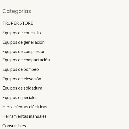
p
p
Categorías
r
r
TRUPER STORE
i
i
c
c
Equipos de concreto
e
e
Equipos de generación
Equipos de compresión
Equipos de compactación
Equipos de bombeo
Equipos de elevación
Equipos de soldadura
Equipos especiales
Herramientas eléctricas
Herramientas manuales
Consumibles