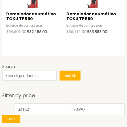
Demoledor neumático
Demoledor neumático
TOKU TPB60
TOKU TPB90
Equipos de compresión
Equipos de compresión
Original
Current
Original
Current
$
34,609.00
$
32,186.00
$
36,111.00
$
33,583.00
price
price
price
price
was:
is:
was:
is:
$34,609.00.
$32,186.00.
$36,111.00.
$33,583.00
Search
Search
Filter by price
M
M
i
a
Filter
n
x