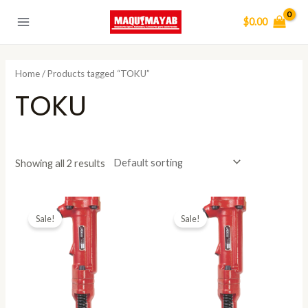
Skip
$
0.00
to
Main
content
Menu
Tienda
Nosotros
Contacto
Home
/ Products tagged “TOKU”
TOKU
Showing all 2 results
Sale!
Sale!