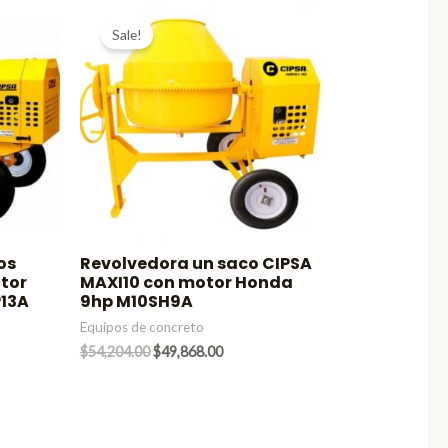
Sale!
os
Revolvedora un saco CIPSA
tor
MAXI10 con motor Honda
13A
9hp M10SH9A
Equipos de concreto
nt
Original
Current
$
54,204.00
$
49,868.00
price
price
was:
is:
97.00.
$54,204.00.
$49,868.00.