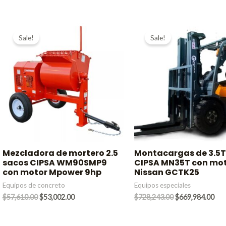
was:
is:
was:
is:
$35,395.00.
$32,563.00.
$45,495.00.
$41,8
Sale!
Sale!
Mezcladora de mortero 2.5
Montacargas de 3.5
sacos CIPSA WM90SMP9
CIPSA MN35T con mo
con motor Mpower 9hp
Nissan GCTK25
Equipos de concreto
Equipos especiales
Original
Current
Original
Cur
$
57,610.00
$
53,002.00
$
728,243.00
$
669,984.00
price
price
price
pri
was:
is:
was:
is:
$57,610.00.
$53,002.00.
$728,243.00.
$66