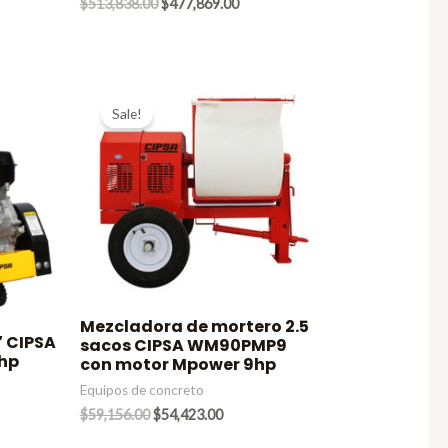
Original
Current
$
513,838.00
$
477,869.00
rent
price
price
ce
was:
is:
$513,838.00.
$477,869.00.
3,508.00.
Sale!
Mezcladora de mortero 2.5
″ CIPSA
sacos CIPSA WM90PMP9
5hp
con motor Mpower 9hp
Equipos de concreto
Original
Current
$
59,156.00
$
54,423.00
nt
price
price