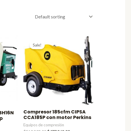
Sale!
Compresor 185cfm CIPSA
BH16N
CCA185P con motor Perkins
p
Equipos de compresión