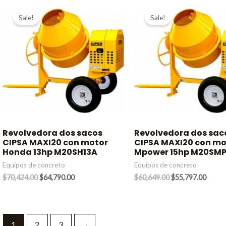
Sale!
Sale!
Revolvedora dos sacos
Revolvedora dos sac
CIPSA MAXI20 con motor
CIPSA MAXI20 con mo
Honda 13hp M20SH13A
Mpower 15hp M20SMP
Equipos de concreto
Equipos de concreto
Original
Current
Original
Curre
$
70,424.00
$
64,790.00
$
60,649.00
$
55,797.00
price
price
price
price
was:
is:
was:
is:
$70,424.00.
$64,790.00.
$60,649.00.
$55,7
1
2
3
→