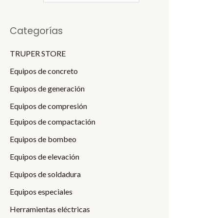
p
p
Categorías
r
r
i
i
TRUPER STORE
c
c
Equipos de concreto
e
e
Equipos de generación
Equipos de compresión
Equipos de compactación
Equipos de bombeo
Equipos de elevación
Equipos de soldadura
Equipos especiales
Herramientas eléctricas