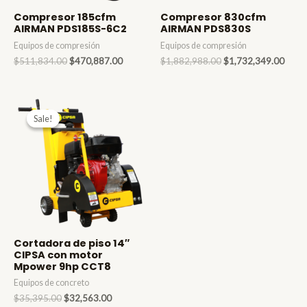
Compresor 185cfm
Compresor 830cfm
AIRMAN PDS185S-6C2
AIRMAN PDS830S
Equipos de compresión
Equipos de compresión
Original
Current
Original
Curre
$
511,834.00
$
470,887.00
$
1,882,988.00
$
1,732,349.00
price
price
price
price
was:
is:
was:
is:
$511,834.00.
$470,887.00.
$1,882,988.00.
$1,73
Sale!
Sale!
Cortadora de piso 14″
CIPSA con motor
Mpower 9hp CCT8
Equipos de concreto
Original
Current
$
35,395.00
$
32,563.00