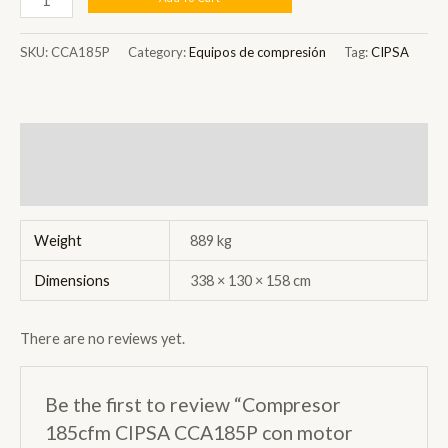
185cfm
CIPSA
SKU:
CCA185P
Category:
Equipos de compresión
Tag:
CIPSA
CCA185P
con
motor
Additional information
Perkins
quantity
Reviews (0)
Weight
889 kg
Dimensions
338 × 130 × 158 cm
There are no reviews yet.
Be the first to review “Compresor
185cfm CIPSA CCA185P con motor