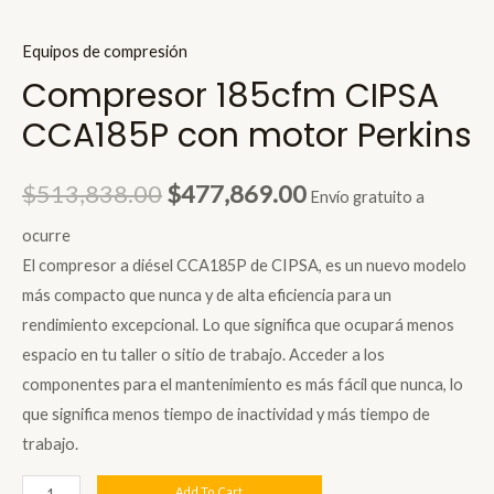
Equipos de compresión
Compresor 185cfm CIPSA
CCA185P con motor Perkins
Original
Current
$
513,838.00
$
477,869.00
Envío gratuito a
price
price
ocurre
El compresor a diésel
CCA185P de CIPSA, es un nuevo modelo
was:
is:
más compacto que nunca y de alta eficiencia para un
$513,838.00.
$477,869.00.
rendimiento excepcional. Lo que significa que ocupará menos
espacio en tu taller o sitio de trabajo. Acceder a los
componentes para el mantenimiento es más fácil que nunca, lo
que significa menos tiempo de inactividad y más tiempo de
trabajo.
Compresor
Add To Cart