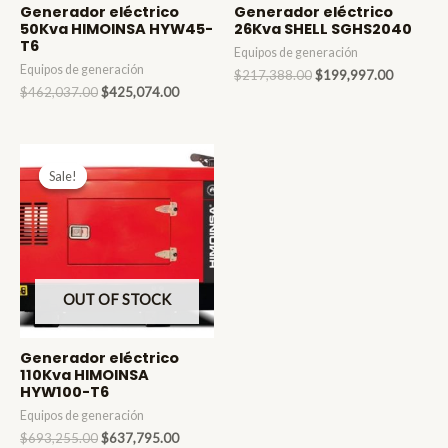
Generador eléctrico
Generador eléctrico
50Kva HIMOINSA HYW45-
26Kva SHELL SGHS2040
T6
Equipos de generación
Equipos de generación
Original
Current
$
217,388.00
$
199,997.00
Original
Current
price
price
$
462,037.00
$
425,074.00
price
price
was:
is:
was:
is:
$217,388.00.
$199,997
$462,037.00.
$425,074.00.
Sale!
Sale!
OUT OF STOCK
Generador eléctrico
110Kva HIMOINSA
HYW100-T6
Equipos de generación
Original
Current
$
693,255.00
$
637,795.00