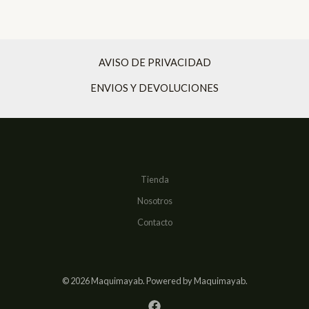
price
price
was:
is:
$693,255.00.
$637,795.00.
AVISO DE PRIVACIDAD
ENVIOS Y DEVOLUCIONES
Tienda
Nosotros
Contacto
© 2026 Maquimayab. Powered by Maquimayab.