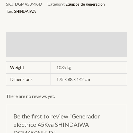
45Kva
SKU:
DGM450MK-D
Category:
Equipos de generación
SHINDAIWA
Tag:
SHINDAIWA
DGM450MK-
D
quantity
Additional information
Reviews (0)
Weight
1035 kg
Dimensions
175 × 88 × 142 cm
There are no reviews yet.
Be the first to review “Generador
eléctrico 45Kva SHINDAIWA
DGM450MK-D”