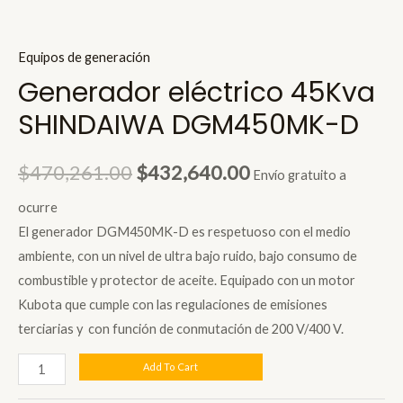
Equipos de generación
Generador eléctrico 45Kva
SHINDAIWA DGM450MK-D
Original
Current
$
470,261.00
$
432,640.00
Envío gratuito a
price
price
ocurre
El generador DGM450MK-D es respetuoso con el medio
was:
is:
ambiente, con un nivel de ultra bajo ruido, bajo consumo de
$470,261.00.
$432,640.00.
combustible y protector de aceite. Equipado con un motor
Kubota que cumple con las regulaciones de emisiones
terciarias y con función de conmutación de 200 V/400 V.
Generador
Add To Cart
eléctrico